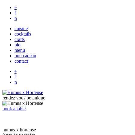
e
f
n
cuisine
cocktails
crafts
bio
menu
bon cadeau
contact
e
f
n
rendez vous botanique
book a table
humus x hortense