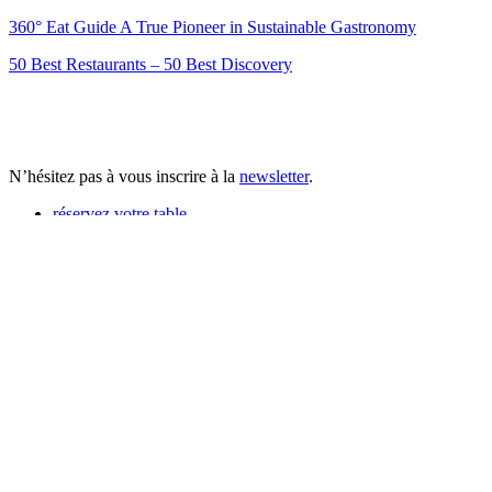
360° Eat Guide A True Pioneer in Sustainable Gastronomy
50 Best Restaurants – 50 Best Discovery
N’hésitez pas à vous inscrire à la
newsletter
.
réservez votre table
1
/ 1
<
>
next
Book now