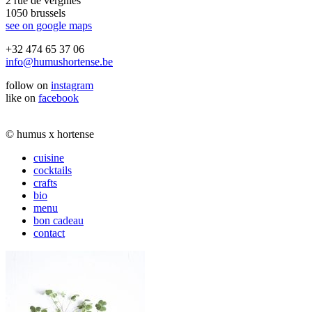
2 rue de vergnies
1050 brussels
see on google maps
+32 474 65 37 06
info@humushortense.be
follow on
instagram
like on
facebook
© humus x hortense
cuisine
cocktails
crafts
bio
menu
bon cadeau
contact