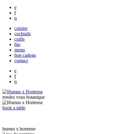
e
f
n
cuisine
cocktails
crafts
bio
menu
bon cadeau
contact
e
f
n
rendez vous botanique
book a table
humus x hortense